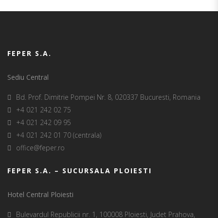
FEPER S.A.
Sediu Central
Bd. Prof. Dimitrie Pompei Nr. 8, 020337 Bucuresti, Romania
+4 021 242 02 75
+4 021 242 09 95
+4 021 242 01 70 (centrala)
office@feper.ro
FEPER S.A. – SUCURSALA PLOIESTI
Hotel Central Ploiesti
Bulevardul Republicii nr. 1, 100008 Ploiesti, Judet Prahova,