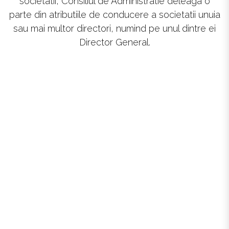
societatii, Consiliul de Administratie deleaga o
parte din atributiile de conducere a societatii unuia
sau mai multor directori, numind pe unul dintre ei
Director General.
BUZATU FLORIN DĂNUȚ
Director General
Descarcă CV-ul