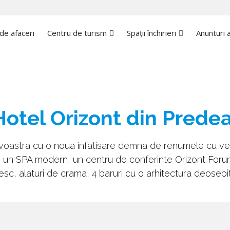
l
de afaceri
Centru de turism
Spații închirieri
Anunturi a
Hotel Orizont din Predea
avoastra cu o noua infatisare demna de renumele cu v
, un SPA modern, un centru de conferinte Orizont Forum, 
esc, alaturi de crama, 4 baruri cu o arhitectura deosebita