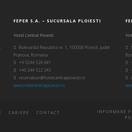
FEPER S.A. – SUCURSALA PLOIESTI
FE
Hotel Central Ploiesti
Hot
,
Bulevardul Republicii nr. 1, 100008 Ploiesti, Judet
Prahova, Romania
Ro
+4 0244 526 641
+40 244 522 243
reservation@hotelcentralploiesti.ro
www.hotelcentralploiesti.ro
www
INFORMARE P
E
CARIERE
CONTACT
PO