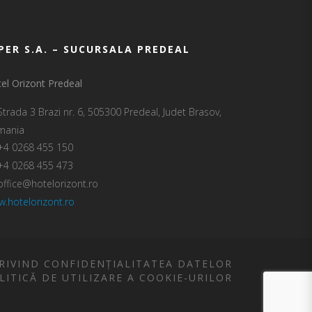
PER S.A. – SUCURSALA PREDEAL
el Orizont Predeal
Strada 3 Brazi nr. 6, 505300 Predeal, Judet Brasov,
mania
+4 0268 455 150
+4 0268 455 473
office@hotelorizont.ro
.hotelorizont.ro
RIVIND CONFIDENȚIALITATEA DATELOR
LITICĂ DE UTILIZARE A COOKIE-URILOR