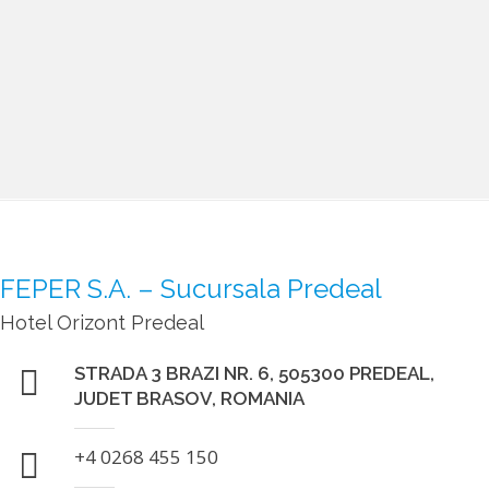
Dupa cina, seara poate continua în Sky Lounge,
situat la ultimul etaj al hotelului, unde
atmosfera este intima si fiecare bautura vine
însotita de doua surprize: privelistea
senzationala si atmosfera de calitate.
FEPER S.A. – Sucursala Predeal
Hotel Orizont Predeal
STRADA 3 BRAZI NR. 6, 505300 PREDEAL,
JUDET BRASOV, ROMANIA
+4 0268 455 150