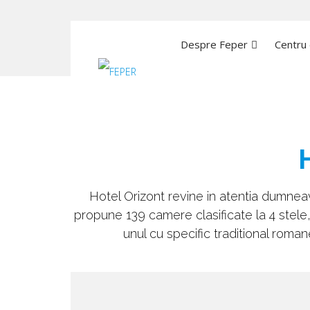
Hotel Orizont Predea
Despre Feper
Centru 
Hotel Orizont revine in atentia dumne
propune 139 camere clasificate la 4 stele
unul cu specific traditional roman