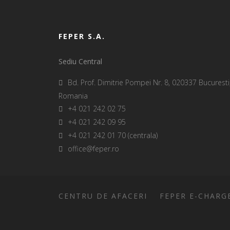
FEPER S.A.
Sediu Central
Bd. Prof. Dimitrie Pompei Nr. 8, 020337 Bucuresti
Romania
+4 021 242 02 75
+4 021 242 09 95
+4 021 242 01 70 (centrala)
office@feper.ro
CENTRU DE AFACERI
FEPER E-CHARG