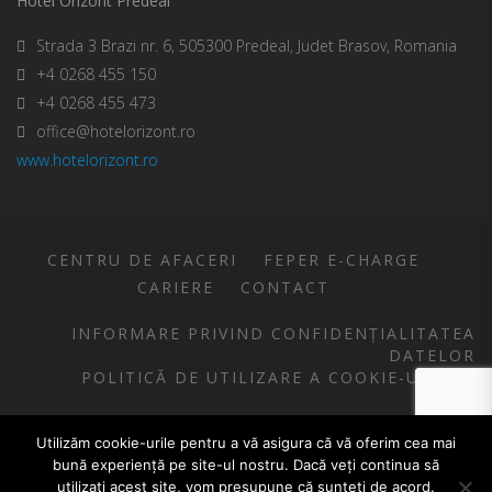
Hotel Orizont Predeal
Strada 3 Brazi nr. 6, 505300 Predeal, Judet Brasov, Romania
+4 0268 455 150
+4 0268 455 473
office@hotelorizont.ro
www.hotelorizont.ro
CENTRU DE AFACERI
FEPER E-CHARGE
CARIERE
CONTACT
INFORMARE PRIVIND CONFIDENȚIALITATEA
DATELOR
POLITICĂ DE UTILIZARE A COOKIE-URILOR
COPYRIGHT FEPER S.A.
Utilizăm cookie-urile pentru a vă asigura că vă oferim cea mai
bună experiență pe site-ul nostru. Dacă veți continua să
utilizați acest site, vom presupune că sunteți de acord.