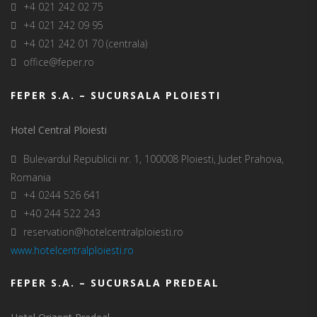
+4 021 242 02 75
+4 021 242 09 95
+4 021 242 01 70 (centrala)
office@feper.ro
FEPER S.A. – SUCURSALA PLOIESTI
Hotel Central Ploiesti
Bulevardul Republicii nr. 1, 100008 Ploiesti, Judet Prahova,
Romania
+4 0244 526 641
+40 244 522 243
reservation@hotelcentralploiesti.ro
www.hotelcentralploiesti.ro
FEPER S.A. – SUCURSALA PREDEAL