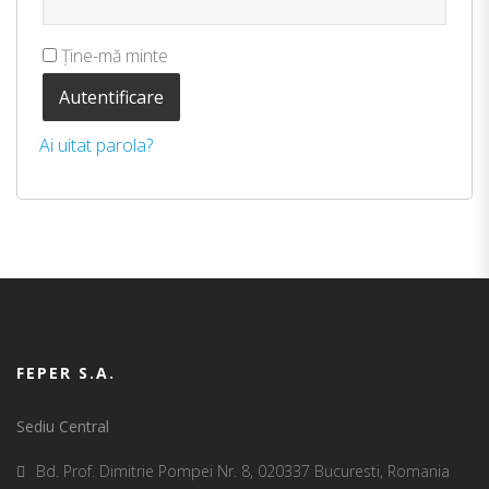
Ține-mă minte
Autentificare
Ai uitat parola?
FEPER S.A.
Sediu Central
Bd. Prof. Dimitrie Pompei Nr. 8, 020337 Bucuresti, Romania