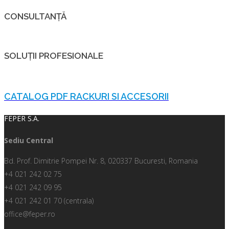
CONSULTANȚĂ
SOLUȚII PROFESIONALE
CATALOG PDF RACKURI SI ACCESORII
FEPER S.A.
Sediu Central
Bd. Prof. Dimitrie Pompei Nr. 8, 020337 Bucuresti, Romania
+4 021 242 02 75
+4 021 242 09 95
+4 021 242 01 70 (centrala)
office@feper.ro