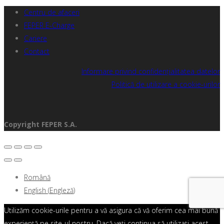
Centru de afaceri
FEPER E-Charge
Cariere
Contact
Informare privind confidențialitatea datelor
Politică de utilizare a cookie-urilor
Copyright FEPER S.A.
Română
English
(
Engleză
)
Utilizăm cookie-urile pentru a vă asigura că vă oferim cea mai bună
experiență pe site-ul nostru. Dacă veți continua să utilizați acest