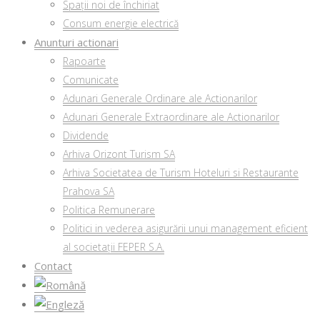
Spații noi de închiriat
Consum energie electrică
Anunturi actionari
Rapoarte
Comunicate
Adunari Generale Ordinare ale Actionarilor
Adunari Generale Extraordinare ale Actionarilor
Dividende
Arhiva Orizont Turism SA
Arhiva Societatea de Turism Hoteluri si Restaurante
Prahova SA
Politica Remunerare
Politici in vederea asigurării unui management eficient
al societații FEPER S.A.
Contact