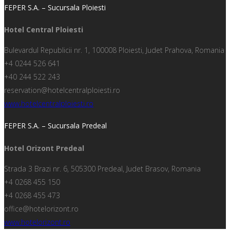
FEPER S.A. – Sucursala Ploiesti
Hotel Central Ploiesti
Bulevardul Republicii nr. 1, 100008 Ploiesti, Judet Prahova, Romania
+4 0244 526 641
+40 244 522 243
reservation@hotelcentralploiesti.ro
www.hotelcentralploiesti.ro
FEPER S.A. – Sucursala Predeal
Hotel Orizont Predeal
Strada 3 Brazi nr. 6, 505300 Predeal, Judet Brasov, Romania
+4 0268 455 150
+4 0268 455 473
office@hotelorizont.ro
www.hotelorizont.ro