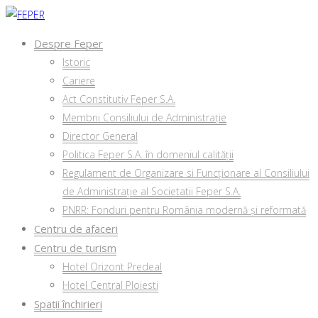
Despre Feper
Istoric
Cariere
Act Constitutiv Feper S.A.
Membrii Consiliului de Administrație
Director General
Politica Feper S.A. în domeniul calității
Regulament de Organizare si Funcționare al Consiliului
de Administrație al Societatii Feper S.A.
PNRR: Fonduri pentru România modernă și reformată
Centru de afaceri
Centru de turism
Hotel Orizont Predeal
Hotel Central Ploiesti
Spații închirieri