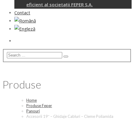
eficient al societații FEPER S.A.
Contact
Produse
Home
Produse Feper
Panouri
Accesorii 19″ – Ghidaje Cabluri – Cleme Poliamida