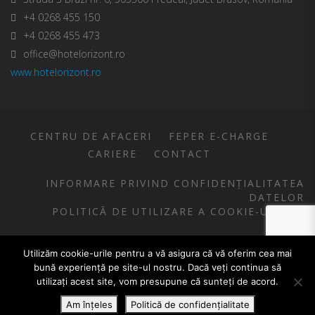
+4 0268 455 150
+4 0268 455 473
office@hotelorizont.ro
www.hotelorizont.ro
CENTRU DE AFACERI
FEPER E-CHARGE
CARIERE
CONTACT
INFORMARE PRIVIND CONFIDENȚIALITATEA
DATELOR
POLITICĂ DE UTILIZARE A COOKIE-URILOR
COPYRIGHT FEPER S.A.
Utilizăm cookie-urile pentru a vă asigura că vă oferim cea mai
bună experiență pe site-ul nostru. Dacă veți continua să
utilizați acest site, vom presupune că sunteți de acord.
Română
English
(
Engleză
)
Am înțeles
Politică de confidențialitate