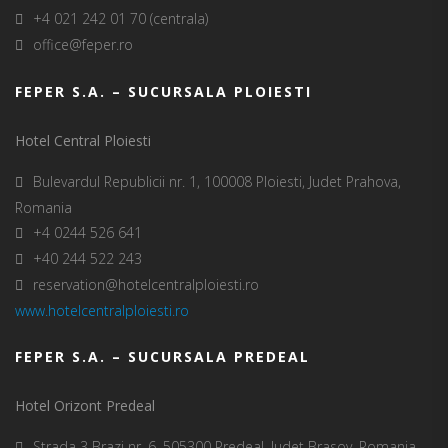
+4 021 242 01 70 (centrala)
office@feper.ro
FEPER S.A. – SUCURSALA PLOIESTI
Hotel Central Ploiesti
Bulevardul Republicii nr. 1, 100008 Ploiesti, Judet Prahova,
Romania
+4 0244 526 641
+40 244 522 243
reservation@hotelcentralploiesti.ro
www.hotelcentralploiesti.ro
FEPER S.A. – SUCURSALA PREDEAL
Hotel Orizont Predeal
Strada 3 Brazi nr. 6, 505300 Predeal, Judet Brasov, Romania