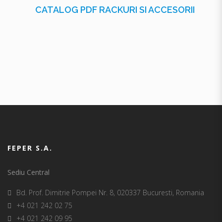
CATALOG PDF RACKURI SI ACCESORII
FEPER S.A.
Sediu Central
Bd. Prof. Dimitrie Pompei Nr. 8, 020337 Bucuresti, Romania
+4 021 242 02 75
+4 021 242 09 95