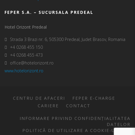
FEPER S.A. – SUCURSALA PREDEAL
Hotel Orizont Predeal
Strada 3 Brazi nr. 6, 505300 Predeal, Judet Brasov, Romania
+4 0268 455 150
+4 0268 455 473
office@hotelorizont.ro
www.hotelorizont.ro
CENTRU DE AFACERI
FEPER E-CHARGE
CARIERE
CONTACT
INFORMARE PRIVIND CONFIDENȚIALITATEA
DATELOR
POLITICĂ DE UTILIZARE A COOKIE-URILOR