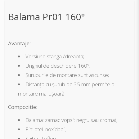
Balama Pr01 160°
Avantaje:
Versiune stanga /dreapta;
Unghiul de deschidere 160°;
Șuruburile de montare sunt ascunse;
Distanța cu șurub de 35 mm permite o
montare mai ușoară.
Compozitie:
Balama: zamac vopsit negru sau cromat;
Pin: otel inoxidabil;
Saiba : Teflon;